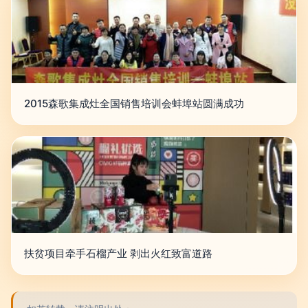
2015森歌集成灶全国销售培训会蚌埠站圆满成功
扶贫项目牵手石榴产业 剥出火红致富道路